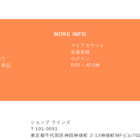
MORE INFO
マイアカウント
て
会員登録
いて
ログイン
く表記
RSS
/
ATOM
ー
ショップ ラインズ
〒101-0051
東京都千代田区神田神保町 2-13神保町MFビル70